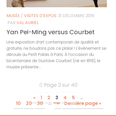
MUSÉE
/
VISITES D'EXPOS
31 DÉCEMBRE 2019
PAR
VAL AURIEL
Yan Pei-Ming versus Courbet
Une exposition d’art contemporain de qualité et
gratuite, ne boudons pas ce plaisir ! L’événement se
déroule au Petit Palais à Paris. À l’occasion du
bicentenaire de Gustave Courbet (né en 1819), le
musée présente...
Page 3 sur 40
«
1
2
3
4
5
…
10
20
30
…
»
Dernière page »